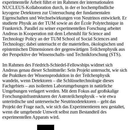
experimentelle Arbeit führt er im Rahmen der internationalen
NUCLEUS-Kollaboration durch, in der er hochempfindliche
kryogene Detektoren zur Untersuchung der fundamentalen
Eigenschaften und Wechselwirkungen von Neutrinos entwickelt. Er
studierte Physik an der TUM sowie an der École Polytechnique in
Frankreich. Parallel zu seiner experimentellen Forschung arbeitet
Andreas in Kooperation mit dem Lehrstuhl für Science and
Technology Policy an der TUM School of Social Sciences and
Technology; dabei untersucht er die materiellen, ökologischen und
epistemischen Dimensionen der gegenwärtigen Teilchenphysik aus
der Perspektive der Wissenschafts- und Technikforschung (STS).
Im Rahmen des Friedrich-Schiedel-Fellowships widmet sich
Andreas genau dieser Schnittstelle: Sein Projekt untersucht, wie sich
die Praktiken der Wissensproduktion in der Teilchenphysik
wandeln, wenn Detektoren – die Schlüsseltechnologie dieses
Fachgebiets – aus isolierten Laborumgebungen in natürliche
Umgebungen verlagert werden. Mit dem Fokus auf großskalige
Forschungsinfrastrukturen der Astroteilchenphysik – wie etwa
unterirdische und unterseeische Neutrinodetektoren – geht das
Projekt der Frage nach, wie sich das Experimentieren neu gestaltet,
wenn die umgebende Umwelt selbst zum Bestandteil des
experimentellen Apparats wird.