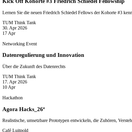
Kick Off Kohorte #3 Friedrich Schiedel Fellowship
Lernen Sie die neuen Friedrich Schiedel Fellows der Kohorte #3 ken
TUM Think Tank
30. Apr 2026
17
Apr
Networking Event
Datenregulierung und Innovation
Über die Zukunft des Datenrechts
TUM Think Tank
17. Apr 2026
10
Apr
Hackathon
Agora Hacks_26ª
Realistische, umsetzbare Prototypen entwickeln, die Zuhören, Verste
Café Luitpold