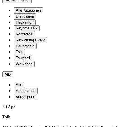
Alle Kategorien
Diskussion
Hackathon
Keynote Talk
Konferenz
Networking Event
Roundtable
Talk
Townhall
Workshop
Alle
Alle
Anstehende
Vergangene
30
Apr
Talk