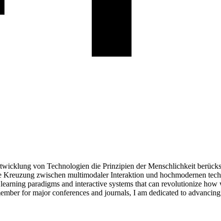
Entwicklung von Technologien die Prinzipien der Menschlichkeit berück
ie Kreuzung zwischen multimodaler Interaktion und hochmodernen te
 learning paradigms and interactive systems that can revolutionize how 
member for major conferences and journals, I am dedicated to advanci