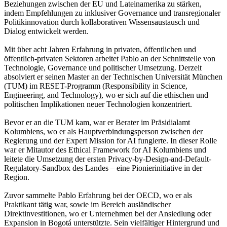
Beziehungen zwischen der EU und Lateinamerika zu stärken,
indem Empfehlungen zu inklusiver Governance und transregionaler
Politikinnovation durch kollaborativen Wissensaustausch und
Dialog entwickelt werden.
Mit über acht Jahren Erfahrung in privaten, öffentlichen und
öffentlich-privaten Sektoren arbeitet Pablo an der Schnittstelle von
Technologie, Governance und politischer Umsetzung. Derzeit
absolviert er seinen Master an der Technischen Universität München
(TUM) im RESET-Programm (Responsibility in Science,
Engineering, and Technology), wo er sich auf die ethischen und
politischen Implikationen neuer Technologien konzentriert.
Bevor er an die TUM kam, war er Berater im Präsidialamt
Kolumbiens, wo er als Hauptverbindungsperson zwischen der
Regierung und der Expert Mission for AI fungierte. In dieser Rolle
war er Mitautor des Ethical Framework for AI Kolumbiens und
leitete die Umsetzung der ersten Privacy-by-Design-and-Default-
Regulatory-Sandbox des Landes – eine Pionierinitiative in der
Region.
Zuvor sammelte Pablo Erfahrung bei der OECD, wo er als
Praktikant tätig war, sowie im Bereich ausländischer
Direktinvestitionen, wo er Unternehmen bei der Ansiedlung oder
Expansion in Bogotá unterstützte. Sein vielfältiger Hintergrund und